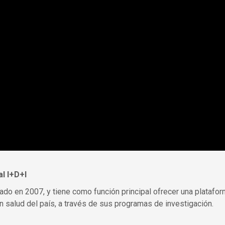
al I+D+I
eado en 2007, y tiene como función principal ofrecer una platafo
 salud del país, a través de sus programas de investigación.