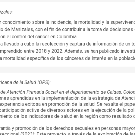
zales:
 conocimiento sobre la incidencia, la mortalidad y la superviven
o de Manizales, con el fin de contribuir a la toma de decisiones 
con el control del cáncer en Colombia.
ha llevado a cabo la recolección y captura de información de un t
omprendido entre 2018 y 2022. Además, se han publicado invest
 la mortalidad específica de los cánceres de interés en la poblaci
icana de la Salud (OPS):
 de Atención Primaria Social en el departamento de Caldas, Colo
iones aprendidas en la implementación de la estrategia de Atenc
periencia exitosa en promoción de la salud. Se resalta el papel
rticipación activa de diversos actores en la ejecución de la polí
miento de los indicadores de salud en la región como resultado 
garantía y promoción de los derechos sexuales en personas may
seccional (2023): Este proyecto, a través de la exploración de l