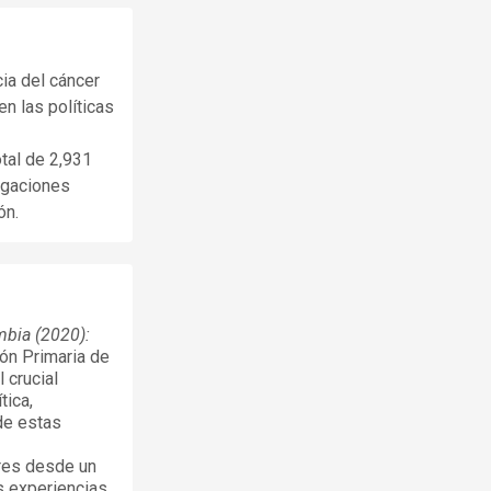
cia del cáncer
en las políticas
otal de 2,931
igaciones
ón.
mbia (2020):
ión Primaria de
 crucial
tica,
de estas
ores desde un
as experiencias