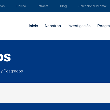
ldas
Correo
Intranet
Blog
Seleccionar Idioma:
Inicio
Nosotros
Investigación
Posgra
os
s y Posgrados