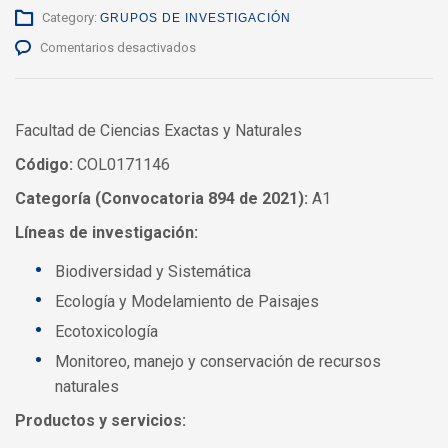
Category:
GRUPOS DE INVESTIGACIÓN
en
Comentarios desactivados
BIONAT:
Grupo
de
Investigacion
Facultad de Ciencias Exactas y Naturales
en
Código:
COL0171146
Biodiversidad
y
Categoría (Convocatoria 894 de 2021):
A1
Recursos
Naturales
Líneas de investigación:
Biodiversidad y Sistemática
Ecología y Modelamiento de Paisajes
Ecotoxicología
Monitoreo, manejo y conservación de recursos
naturales
Productos y servicios: