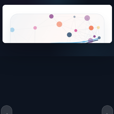
← → navegar · F pantalla completa · M índice
‹
›